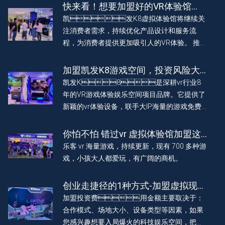
务。
快来看！想要加盟好的VR体验馆
吗？这个加盟机构可靠又赚钱！
凯发K8虚拟体验馆将继续关
注消费者需求，持续优化产品设计和服务流
程，为消费者提供更加吸引人的VR体验。 推动
行业发展，为广大消费者带来更加丰富、沉浸
的VR 游戏体验。为加盟投资者创造利润，
加盟凯发K8游戏空间，投资风险大
2023 年底预计店铺突破 1000 家，做一个vr行
不大？一文看懂！
凯发K8是深耕vr行业8
业伟大的公司。
年的VR游戏体验娱乐空间项目品牌。它提供了
新颖的vr体验设备，联手大IP海量的游戏免费
更新， vr 虚拟现实科技赋能娱乐，为玩家带来
有趣沉浸体验。助力加盟 vr 体验馆门店实现持
你怕不怕 错过vr 虚拟体验馆加盟这
续长效盈利。
波热潮
乐客 vr 海量游戏，持续更新，现有 700 多种游
戏，小孩大人都爱玩，有广阔的商机。
创业走捷径的1种方式-加盟虚拟现实
vr 体验店
加盟投资费用金额主要取决于：
合作模式、场地大小、设备类型等因素，如果
您感兴趣想要入局爆火的科技娱乐空间，把握