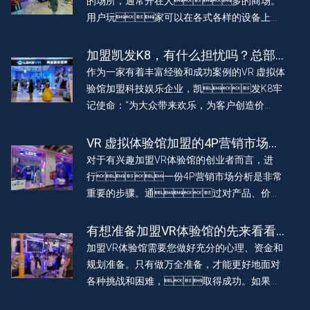
的场所，通常开在人多的商场。
用户玩家可以在各式各样的设备上畅
玩。
加盟凯发K8，有什么担忧吗？总部
会扶持吗？
作为一家有着丰富经验和成功案例的VR 虚拟体
验馆加盟科技娱乐企业，凯发K8牢
记使命：“为大众带来欢乐，为客户创造价
值”。始终坚信，我们的成功源于每一位客户的
信任和支持。因此，我们保持开放、透明的态
VR 虚拟体验馆加盟的4P营销市场分
度，与客户共同成长，共同迎接VR科技带来的
析
对于有兴趣加盟VR体验馆的创业者而言，进
美好红利。
行一份4P营销市场分析是非常
重要的步骤。通过对产品、价
格、推广和渠道的考察，可以帮助创业者清晰
地了解市场情况，制定出有效的营销策略与可
有想准备加盟VR体验馆的先来看看
行的项目规划。
这三点
加盟VR体验馆需要您做好充分的心理、资金和
规划准备。只有做万全准备，才能更好地面对
各种挑战和困难，取得成功。如果您
还有其他问题，欢迎咨询，我们将竭诚为您服