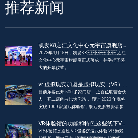
推荐新闻
凯发K8之江文化中心元宇宙旗舰店
正式落成 盛大开幕
2023年9月15日，凯发K8之江
文化中心元宇宙旗舰店正式落成，并举行了盛
大的开幕仪式。
vr 虚拟现实加盟是虚拟现实（VR）
技术的商业化突破点吗？
目前乐客已开 500 多家门店， 近百位联营合伙
人，开二店的占比为 76%， 预计 2023 年底将
突破 1000 家游戏体验馆，欢迎更多投资者参
与共创，“百城合伙，千店联
营”大计。
VR体验馆的功能和特色,这些线下VR
体验馆你去过吗?
VR体验馆是通过 VR 设备沉浸式体验 VR 游戏