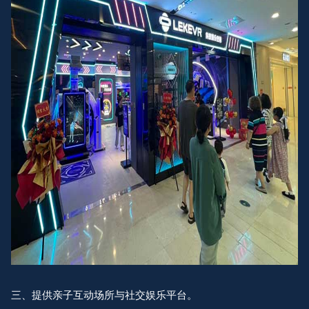
三、提供亲子互动场所与社交娱乐平台。