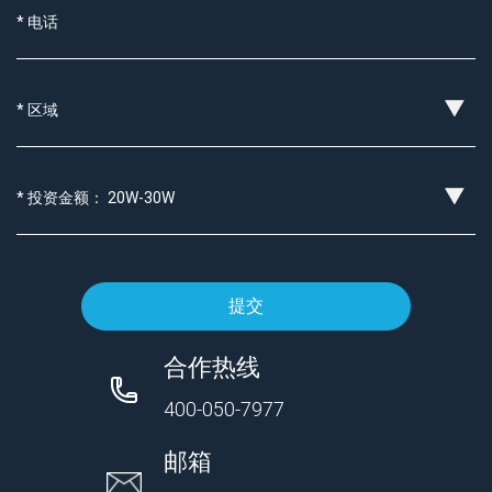
提交
合作热线
400-050-7977
邮箱