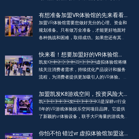
创业者清晰地了解市场情况，制定
出有效的营销策略与可行的项目规划。
有想准备加盟VR体验馆的先来看看
这三点
加盟VR体验馆需要您做好充分的心理、资金和
规划准备。只有做万全准备，才能更好地面对
各种挑战和困难，取得成功。如果您还有其他
问题，欢迎咨询，我们将竭诚为您
服务。
快来看！想要加盟好的VR体验馆
吗？这个加盟机构可靠又赚钱！
凯发K8虚拟体验馆将继
续关注消费者需求，持续优化产品设计和服务
流程，为消费者提供更加吸引人的VR体验。 推
动行业发展，为广大消费者带来更加丰富、沉
浸的VR 游戏体验。为加盟投资者创造利润，
加盟凯发K8游戏空间，投资风险大
2023 年底预计店铺突破 1000 家，做一个vr行
不大？一文看懂！
凯发K8是深耕vr行业
业伟大的公司。
8年的VR游戏体验娱乐空间项目品牌。它提供
了新颖的vr体验设备，联手大IP海量的游戏免
费更新， vr 虚拟现实科技赋能娱乐，为玩家带
来有趣沉浸体验。助力加盟 vr 体验馆门店实现
你怕不怕 错过vr 虚拟体验馆加盟这
持续长效盈利。