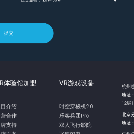
提交
VR体验馆加盟
VR游戏设备
杭州总
地址
12层1
项目介绍
时空穿梭机2.0
北京分
联营合作
乐客兵团Pro
地址：
品牌支持
双人飞行影院