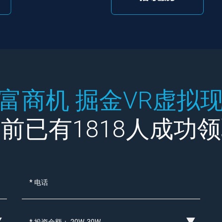
富商机 掘金VR虚拟
前已有1818人成功