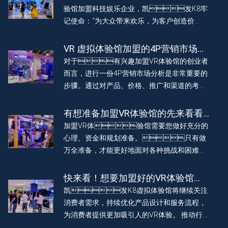
验馆加盟科技娱乐企业，凯发K8牢
记使命：“为大众带来欢乐，为客户创造价
值”。始终坚信，凯发K8的成功源于每一位客
户的信任和支持。因此，凯发K8保持开放、透
VR 虚拟体验馆加盟的4P营销市场分
明的态度，与客户共同成长，共同迎接VR科技
析
对于有兴趣加盟VR体验馆的创业者
带来的美好红利。
而言，进行一份4P营销市场分析是非常重要的
步骤。通过对产品、价格、推广和渠道的考
察，可以帮助创业者清晰地了解市场情况，制
定出有效的营销策略与可行的项目规划。
有想准备加盟VR体验馆的先来看看
这三点
加盟VR体验馆需要您做好充分的
心理、资金和规划准备。只有做
万全准备，才能更好地面对各种挑战和困难，
取得成功。如果您还有其他问题，欢迎咨询，
凯发K8将竭诚为您服务。
快来看！想要加盟好的VR体验馆
吗？这个加盟机构可靠又赚钱！
凯发K8虚拟体验馆将继续关注
消费者需求，持续优化产品设计和服务流程，
为消费者提供更加吸引人的VR体验。 推动行业
发展，为广大消费者带来更加丰富、沉浸的VR