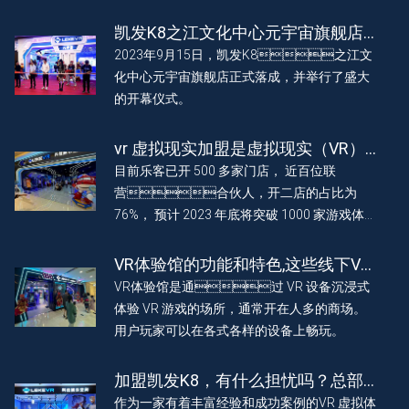
凯发K8之江文化中心元宇宙旗舰店
正式落成 盛大开幕
2023年9月15日，凯发K8之江文
化中心元宇宙旗舰店正式落成，并举行了盛大
的开幕仪式。
vr 虚拟现实加盟是虚拟现实（VR）
技术的商业化突破点吗？
目前乐客已开 500 多家门店， 近百位联
营合伙人，开二店的占比为
76%， 预计 2023 年底将突破 1000 家游戏体
验馆，欢迎更多投资者参与共创，“百城合伙，
千店联营”大计。
VR体验馆的功能和特色,这些线下VR
体验馆你去过吗?
VR体验馆是通过 VR 设备沉浸式
体验 VR 游戏的场所，通常开在人多的商场。
用户玩家可以在各式各样的设备上畅玩。
加盟凯发K8，有什么担忧吗？总部
会扶持吗？
作为一家有着丰富经验和成功案例的VR 虚拟体