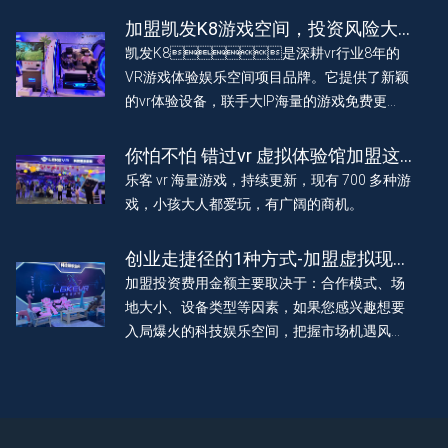
游戏体验。为加盟投资者创造利润，2023 年底
加盟凯发K8游戏空间，投资风险大
预计店铺突破 1000 家，做一个vr行业伟大的
不大？一文看懂！
凯发K8是深耕vr行业8年的
公司。
VR游戏体验娱乐空间项目品牌。它提供了新颖
的vr体验设备，联手大IP海量的游戏免费更
新， vr 虚拟现实科技赋能娱乐，为玩家带来有
趣沉浸体验。助力加盟 vr 体验馆门店实现持续
你怕不怕 错过vr 虚拟体验馆加盟这
长效盈利。
波热潮
乐客 vr 海量游戏，持续更新，现有 700 多种游
戏，小孩大人都爱玩，有广阔的商机。
创业走捷径的1种方式-加盟虚拟现实
vr 体验店
加盟投资费用金额主要取决于：合作模式、场
地大小、设备类型等因素，如果您感兴趣想要
入局爆火的科技娱乐空间，把握市场机遇风
口，就花 2 分钟联系凯发K8了解一下
吧。