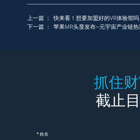
上一篇 ：
快来看！想要加盟好的VR体验馆
下一篇 ：
苹果MR头显发布~元宇宙产业链热
抓住财
截止目