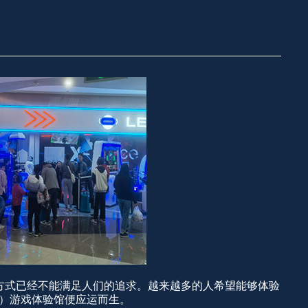
方式已经不能满足人们的追求。越来越多的人希望能够体验
R（虚拟现实）游戏体验馆便应运而生。