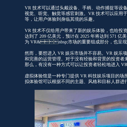
VR 技术可以通过头戴设备、手柄、动作捕捉等设备，让
视觉、听觉、触觉等感官刺激。VR 技术可以应用
等，让用户体验到身临其境的乐趣。
VR 技术不仅给用户带来了新的娱乐体验，也给投资者
达到了 209 亿美元，预计在 2025 年将达到 571 
为 VR&nbsp;市场的重要组成部分，也
然而，要想进入 VR 娱乐市场并不容易。VR 娱
和完善的运营管理。对于没有经验和背景的投资者
那么，有没有一种方式可以让投资者轻松地进入 V
虚拟体验馆是一种专门提供 VR 科技娱乐项目的场
拟体验馆可以根据不同的主题、风格和目标人群进