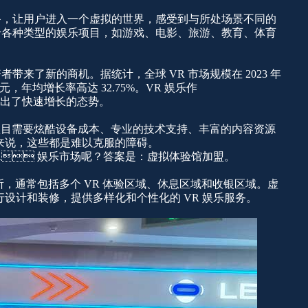
用户进入一个虚拟的世界，感受到与所处场景不同的
于各种类型的娱乐项目，如游戏、电影、旅游、教育、体育
带来了新的商机。据统计，全球 VR 市场规模在 2023 年
亿美元，年均增长率高达 32.75%。VR 娱乐作
呈现出了快速增长的态势。
乐项目需要炫酷设备成本、专业的技术支持、丰富的内容资源
来说，这些都是难以克服的障碍。
R 娱乐市场呢？答案是：虚拟体验馆加盟。
所，通常包括多个 VR 体验区域、休息区域和收银区域。虚
行设计和装修，提供多样化和个性化的 VR 娱乐服务。