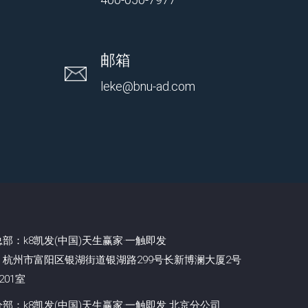
邮箱
leke@bnu-ad.com
部：k8凯发(中国)天生赢家·一触即发
：杭州市富阳区银湖街道银湖路299号长新博澜大厦2号
201室
部：k8凯发(中国)天生赢家·一触即发 北京分公司