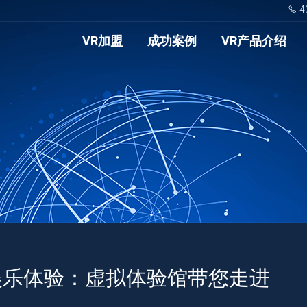
4
VR加盟
成功案例
VR产品介绍
娱乐体验：虚拟体验馆带您走进