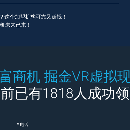
吗？这个加盟机构可靠又赚钱！
潮 未来已来！
富商机 掘金VR虚拟
前已有1818人成功