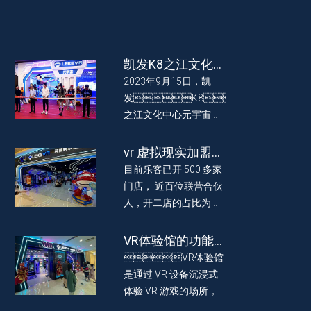
凯发K8之江文化中
心元宇宙旗舰店正
2023年9月15日，凯
式落成 盛大开幕
发K8
之江文化中心元宇宙旗
舰店正式落成，并举行
了盛大的开幕仪式。
vr 虚拟现实加盟是
虚拟现实（VR）
目前乐客已开 500 多家
技术的商业化突破
门店， 近百位联营合伙
点吗？
人，开二店的占比为
76%， 预计
2023 年底
VR体验馆的功能
将突破 1000 家游戏体
和特色,这些线下
VR体验馆
验馆，欢迎更多投资者
VR体验馆你去过
是通过 VR 设备沉浸式
参与共创，“百城合伙，
吗?
体验 VR 游戏的场所，
千店联营”大计。
通常开在人多的商场。