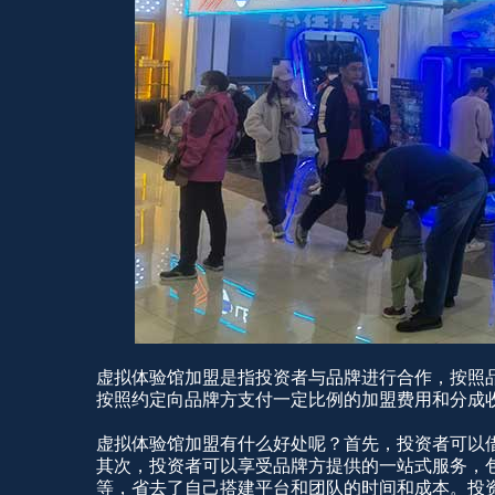
虚拟体验馆加盟是指投资者与品牌进行合
按照约定向品牌方支付一定比例的加盟费用和分成
虚拟体验馆加盟有什么好处呢？首先，投资者可以
其次，投资者可以享受品牌方提供的一站式服务，
等，省去了自己搭建平台和团队的时间和成本。投资