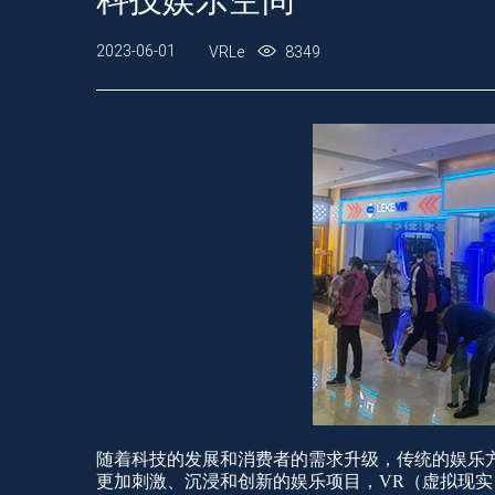
2023-06-01
VRLe
8349
随着科技的发展和消费者的需求升级，传统的娱乐
更加刺激、沉浸和创新的娱乐项目，V