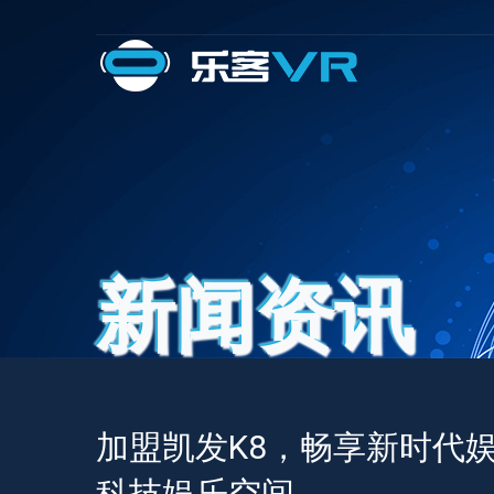
新闻资讯
加盟凯发K8，畅享新时代
科技娱乐空间