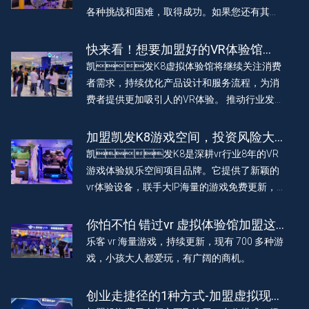
各种挑战和困难，取得成功。如果您还有其他
问题，欢迎咨询，我们将竭诚为您服
务。
快来看！想要加盟好的VR体验馆
吗？这个加盟机构可靠又赚钱！
凯发K8虚拟体验馆将继续关注消费
者需求，持续优化产品设计和服务流程，为消
费者提供更加吸引人的VR体验。 推动行业发
展，为广大消费者带来更加丰富、沉浸的VR 游
戏体验。为加盟投资者创造利润，2023 年底预
加盟凯发K8游戏空间，投资风险大
计店铺突破 1000 家，做一个vr行业伟大的公
不大？一文看懂！
凯发K8是深耕vr行业8年的VR
司。
游戏体验娱乐空间项目品牌。它提供了新颖的
vr体验设备，联手大IP海量的游戏免费更新，
vr 虚拟现实科技赋能娱乐，为玩家带来有趣沉
浸体验。助力加盟 vr 体验馆门店实现持续长效
你怕不怕 错过vr 虚拟体验馆加盟这
盈利。
波热潮
乐客 vr 海量游戏，持续更新，现有 700 多种游
戏，小孩大人都爱玩，有广阔的商机。
创业走捷径的1种方式-加盟虚拟现实