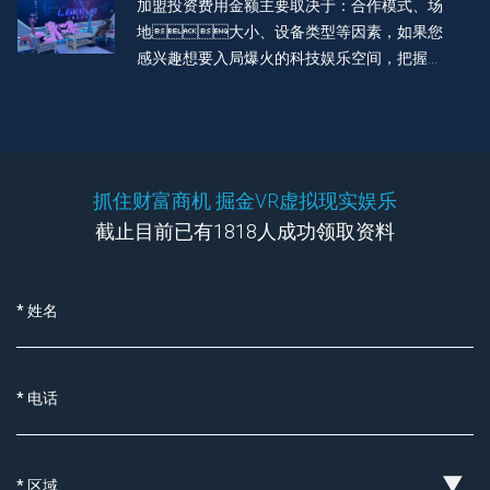
vr 体验店
加盟投资费用金额主要取决于：合作模式、场
地大小、设备类型等因素，如果您
感兴趣想要入局爆火的科技娱乐空间，把握市
场机遇风口，就花 2 分钟联系我们了解一下
吧。 
抓住财富商机 掘金VR虚拟现实娱乐
截止目前已有1818人成功领取资料