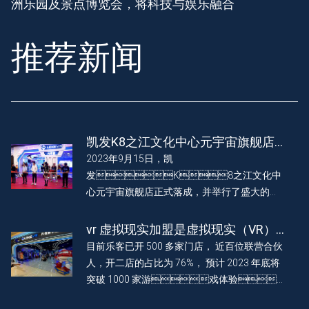
洲乐园及景点博览会，将科技与娱乐融合
推荐新闻
凯发K8之江文化中心元宇宙旗舰店
正式落成 盛大开幕
2023年9月15日，凯
发K8之江文化中
心元宇宙旗舰店正式落成，并举行了盛大的开
幕仪式。
vr 虚拟现实加盟是虚拟现实（VR）
技术的商业化突破点吗？
目前乐客已开 500 多家门店， 近百位联营合伙
人，开二店的占比为 76%， 预计 2023 年底将
突破 1000 家游戏体验
馆，欢迎更多投资者参与共创，“百城合伙，千