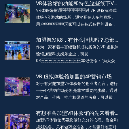
店联营”大计。
VR体验馆的功能和特色,这些线下VR
体验馆你去过吗?
VR体验馆是通过 VR 设备沉浸式
体验 VR 游戏的场所，通常开在人多的商场。
用户玩家可以在各式各样的设备上
畅玩。
加盟凯发K8，有什么担忧吗？总部
会扶持吗？
作为一家有着丰富经验和成功案例的VR 虚拟体
验馆加盟科技娱乐企业，凯发
K8牢记使命：“为大众
带来欢乐，为客户创造价值”。始终坚信，我们
的成功源于每一位客户的信任和支持。因此，
VR 虚拟体验馆加盟的4P营销市场分
我们保持开放、透明的态度，与客户共同成
析
对于有兴趣加盟VR体验馆的创业者而言，进行
长，共同迎接VR科技带来的美好红利。
一份4P营销市场分析是非常重要的步骤。通过
对产品、价格、推广和渠道的考察，可以帮助
创业者清晰地了解市场情况，制定出有效的营
销策略与可行的项目规划。
有想准备加盟VR体验馆的先来看看
这三点
加盟VR体验馆需要您做好充分的心理、资金和
规划准备。只有做万全准备，才能更好地面对