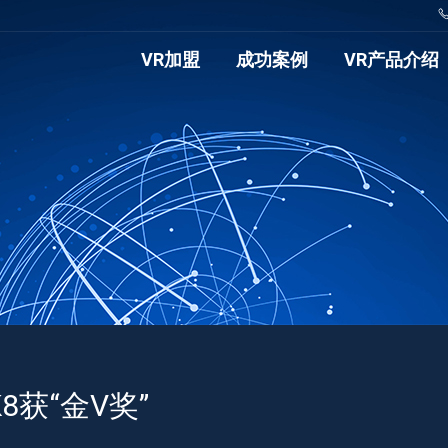
VR加盟
成功案例
VR产品介绍
8获“金V奖”