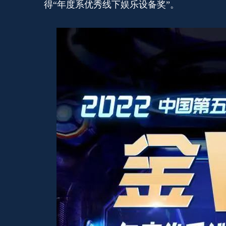
得“年度系优秀线下娱乐设备奖”。