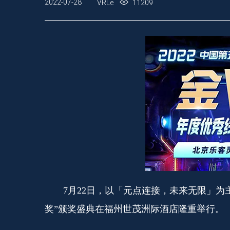
2022-07-28
VRLe
11209
7月22日，以「元点连接，未来无限」为主题的20
奖”颁奖盛典在福州世茂洲际酒店隆重举行。