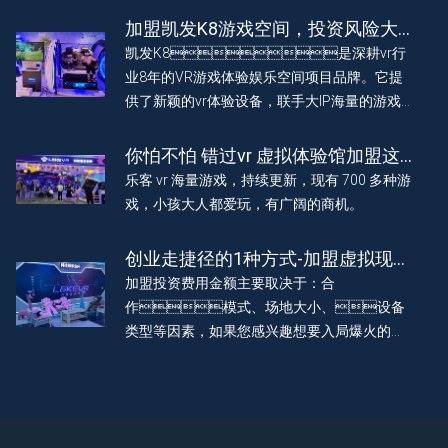
验。为加盟投资者创造利润，2023 年底预计店
加盟凯发K8游戏空间，投资风险大
铺突破 1000 家，做一个vr行业伟大的公司。
不大？一文看懂！
凯发K8是深耕vr行
业8年的VR游戏体验娱乐空间项目品牌。它提
供了新颖的vr体验设备，联手大IP海量的游戏
免费更新， vr 虚拟现实科技赋能娱乐，为玩家
带来有趣沉浸体验。助力加盟 vr 体验馆门店实
你怕不怕 错过vr 虚拟体验馆加盟这
现持续长效盈利。
波热潮
乐客 vr 海量游戏，持续更新，现有 700 多种游
戏，小孩大人都爱玩，有广阔的商机。
创业走捷径的1种方式-加盟虚拟现实
vr 体验店
加盟投资费用金额主要取决于：合
作模式、场地大小、设备
类型等因素，如果您感兴趣想要入局爆火的科
技娱乐空间，把握市场机遇风口，就花 2 分钟
联系我们了解一下吧。