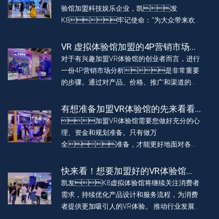
验馆加盟科技娱乐企业，凯发
K8牢记使命：“为大众带来欢
乐，为客户创造价值”。始终坚信，我们的成功
源于每一位客户的信任和支持。因此，我们保
VR 虚拟体验馆加盟的4P营销市场分
持开放、透明的态度，与客户共同成长，共同
析
对于有兴趣加盟VR体验馆的创业者而言，进行
迎接VR科技带来的美好红利。
一份4P营销市场分析是非常重要
的步骤。通过对产品、价格、推广和渠道的考
察，可以帮助创业者清晰地了解市场情况，制
定出有效的营销策略与可行的项目规划。
有想准备加盟VR体验馆的先来看看
这三点
加盟VR体验馆需要您做好充分的心
理、资金和规划准备。只有做万
全准备，才能更好地面对各种
挑战和困难，取得成功。如果您还有其他问
题，欢迎咨询，我们将竭诚为您服务。
快来看！想要加盟好的VR体验馆
吗？这个加盟机构可靠又赚钱！
凯发K8虚拟体验馆将继续关注消费者
需求，持续优化产品设计和服务流程，为消费
者提供更加吸引人的VR体验。 推动行业发展，
为广大消费者带来更加丰富、沉浸的VR 游戏体