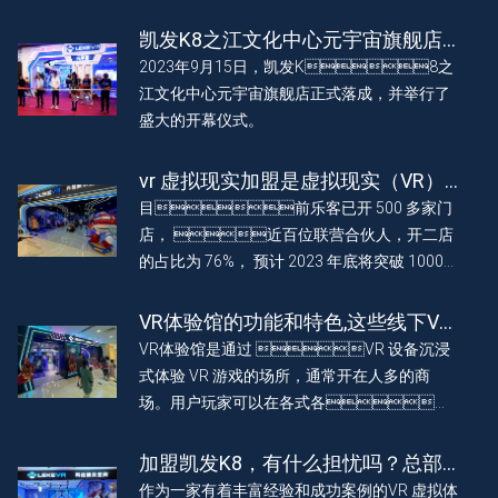
凯发K8之江文化中心元宇宙旗舰店
正式落成 盛大开幕
2023年9月15日，凯发K8之
江文化中心元宇宙旗舰店正式落成，并举行了
盛大的开幕仪式。
vr 虚拟现实加盟是虚拟现实（VR）
技术的商业化突破点吗？
目前乐客已开 500 多家门
店， 近百位联营合伙人，开二店
的占比为 76%， 预计 2023 年底将突破 1000
家游戏体验馆，欢迎更多投资者参与共创，“百
城合伙，千店联营”大计。
VR体验馆的功能和特色,这些线下VR
体验馆你去过吗?
VR体验馆是通过 VR 设备沉浸
式体验 VR 游戏的场所，通常开在人多的商
场。用户玩家可以在各式各样
的设备上畅玩。
加盟凯发K8，有什么担忧吗？总部
会扶持吗？
作为一家有着丰富经验和成功案例的VR 虚拟体